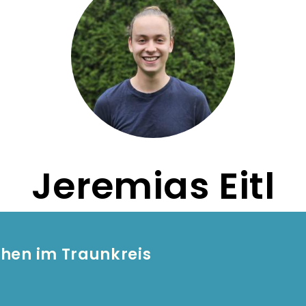
Jeremias Eitl
chen im Traunkreis
Fußzeilen