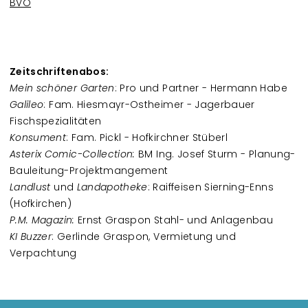
BVÖ
Zeitschriftenabos:
Mein schöner Garten
:
Pro und Partner - Hermann Habe
Galileo
:
Fam. Hiesmayr-Ostheimer - Jagerbauer
Fischspezialitäten
Konsument
:
Fam. Pickl - Hofkirchner Stüberl
Asterix Comic-Collection:
BM Ing. Josef Sturm - Planung-
Bauleitung-Projektmangement
Landlust
und
Landapotheke
:
Raiffeisen Sierning-Enns
(Hofkirchen)
P.M. Magazin:
Ernst
Graspon Stahl- und Anlagenbau
KI Buzzer
: Gerlinde Graspon, Vermietung und
Verpachtung