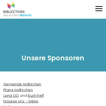
Direkt zum Inhalt
Haup
Unsere Sponsoren
Gemeinde Hofkirchen
Pfarre Hofkirchen
Land OÖ
und
BuchTreff
Diözese Linz – biblio