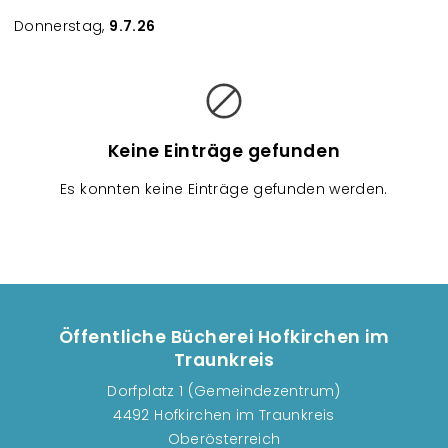
Donnerstag,
9.7.26
V
e
r
a
Keine Einträge gefunden
n
Es konnten keine Einträge gefunden werden.
s
t
a
l
t
u
Öffentliche Bücherei Hofkirchen im
n
Traunkreis
g
Dorfplatz 1 (Gemeindezentrum)
e
4492 Hofkirchen im Traunkreis
n
Oberösterreich