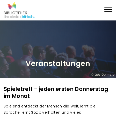
Direkt zum Inhalt
Haup
Veranstaltungen
Luis Quintero
Spieletreff - jeden ersten Donnerstag
im Monat
Spielend entdeckt der Mensch die Welt, lernt die
Sprache, lernt Sozialverhalten und vieles